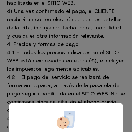
habilitada en el SITIO WEB.
d) Una vez confirmado el pago, el CLIENTE
recibirá un correo electrónico con los detalles
de la cita, incluyendo fecha, hora, modalidad
y cualquier otra información relevante.
4. Precios y formas de pago
4.1.- Todos los precios indicados en el SITIO
WEB están expresados en euros (€), e incluyen
los impuestos legalmente aplicables.
4.2.- El pago del servicio se realizará de
forma anticipada, a través de la pasarela de
pago segura habilitada en el SITIO WEB. No se
confirmará ninguna cita sin el abono previo
del importe correspondiente.
4.3.- El CLIENTE deberá realizar el pago
conforme a los procedimientos establecidos