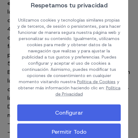
en el SITIO WEB, siguiendo en todo momento
Respetamos tu privacidad
las instrucciones de pago que se muestren
durante el proceso de contratación.
Utilizamos cookies y tecnologías similares propias
y de terceros, de sesión o persistentes, para hacer
4.4.- El impago o la devolución del importe
funcionar de manera segura nuestra página web y
correspondiente a los servicios contratados
personalizar su contenido. Igualmente, utilizamos
cookies para medir y obtener datos de la
facultará al DESPACHO a cancelar la
navegación que realizas y para ajustar la
prestación del servicio sin previo aviso.
publicidad a tus gustos y preferencias. Puedes
5. Medios técnicos para corregir errores.
configurar y aceptar el uso de cookies a
continuación. Asimismo, puedes modificar tus
En caso de que el CLIENTE detecte un error en
opciones de consentimiento en cualquier
la introducción de sus datos personales
momento visitando nuestra
Política de Cookies
y
obtener más información haciendo clic en:
Política
durante el proceso de compra, podrá solicitar
de Privacidad
la corrección de los mismos contactando al
DESPACHO mediante alguno de los siguientes
Configurar
medios:
- Teléfono: 928 228 836 ext 1
Permitir Todo
- Correo electrónico: info@vegaasesores.com