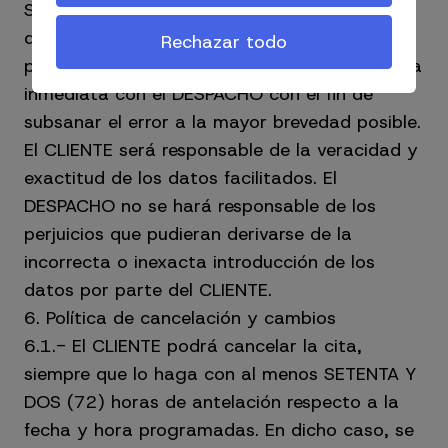
Si el CLIENTE detecta un error en su pedido
después de haber completado el proceso de
Rechazar todo
pago, deberá ponerse en contacto de manera
inmediata con el DESPACHO con el fin de
subsanar el error a la mayor brevedad posible.
El CLIENTE será responsable de la veracidad y
exactitud de los datos facilitados. El
DESPACHO no se hará responsable de los
perjuicios que pudieran derivarse de la
incorrecta o inexacta introducción de los
datos por parte del CLIENTE.
6. Política de cancelación y cambios
6.1.- El CLIENTE podrá cancelar la cita,
siempre que lo haga con al menos SETENTA Y
DOS (72) horas de antelación respecto a la
fecha y hora programadas. En dicho caso, se