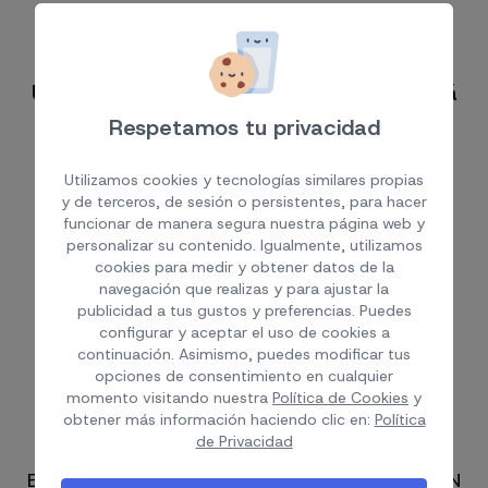
Un experto de Vega Asesores te ayudará
Respetamos tu privacidad
info@vegaasesores.com
Utilizamos cookies y tecnologías similares propias
y de terceros, de sesión o persistentes, para hacer
(+34) 928 22 88 36
funcionar de manera segura nuestra página web y
(+34) 650 486 839
personalizar su contenido. Igualmente, utilizamos
cookies para medir y obtener datos de la
navegación que realizas y para ajustar la
OFICINA LAS PALMAS DE GC:
publicidad a tus gustos y preferencias. Puedes
CALLE DEL GENERAL VIVES, 77, 1º H.
configurar y aceptar el uso de cookies a
continuación. Asimismo, puedes modificar tus
CERCA DEL PARQUE STA. CATALINA. 35007,
opciones de consentimiento en cualquier
LAS PALMAS DE GRAN CANARIA, ESPAÑA.
momento visitando nuestra
Política de Cookies
y
OFICINA PLAYA DEL INGLÉS:
obtener más información haciendo clic en:
Política
de Privacidad
AVENIDA DE TIRAJANA, 37.
EDIFICIO MERCURIO, TORRE I, 1ºF. 35100, SAN