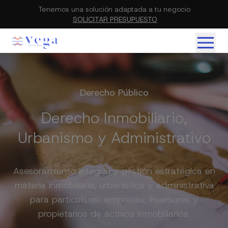
Tenemos una solución adaptada a tu negocio
SOLICITAR PRESUPUESTO
Derecho Público
Derecho Inmobiliario,
Urbanismo y Administrativo
Asesoramiento integral y gestión estratégica en
materia inmobiliaria, urbanística y administrativa
para particulares, empresas, inversores y
propietarios de activos inmobiliarios.