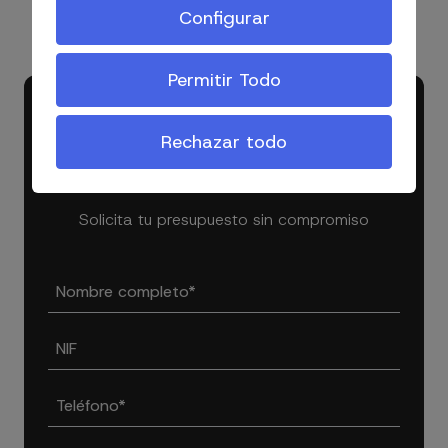
Configurar
BARTOLOMÉ DE TIRAJANA, ESPAÑA.
Permitir Todo
Ponte en contacto con nosotros
y cuéntanos tu consulta
Rechazar todo
inmobiliaria o administrativa
Solicita tu presupuesto sin compromiso