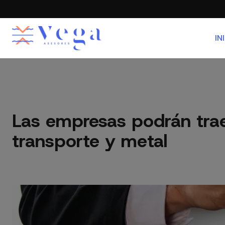
IN
Las empresas podrán traer
transporte y metal