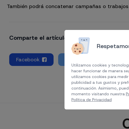
También podrá concatenar campañas o trabajos 
Comparte el artículo si te ha gustado
Respetamos
Facebook
Twitter
Linkedin
Utilizamos cookies y tecnologí
hacer funcionar de manera seg
utilizamos cookies para medir 
publicidad a tus gustos y pref
continuación. Asimismo, pued
momento visitando nuestra
P
Política de Privacidad