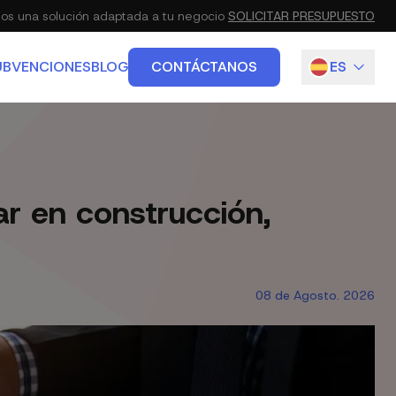
s una solución adaptada a tu negocio
SOLICITAR PRESUPUESTO
UBVENCIONES
BLOG
CONTÁCTANOS
ES
IETARIO
EN
IO, URBANISMO Y ADMINISTRATIVO
ar en construcción,
08 de Agosto. 2026