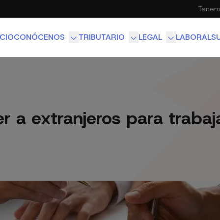
Tenemo
ICIO
CONÓCENOS
TRIBUTARIO
LEGAL
LABORAL
S
EQUIPO
ASESORÍA CONTABLE
M&A Y DERECHO SOC
FISCALIDAD INTERNACIONAL
DERECHO INMOBILIAR
 a extranjeros para trabaj