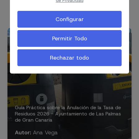
de Privacidad
relevantes del sector y las actualizaciones que
pueden impactar tu negocio. ¡Infórmate aquí!
Configurar
Permitir Todo
20 Julio. 2026
Rechazar todo
Guía Práctica sobre la Anulación de la Tasa de
Residuos 2026 - Ayuntamiento de Las Palmas
de Gran Canaria
Autor:
Ana Vega