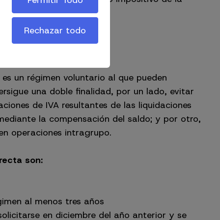
Permitir Todo
Rechazar todo
 es un régimen voluntario al que pueden
sigue una doble finalidad, por un lado, evitar
aciones de IVA resultantes de las liquidaciones
mediante la compensación del saldo; y por otro,
en operaciones intragrupo.
recta son:
gimen al menos tres años
solicitarse en diciembre del año anterior y se