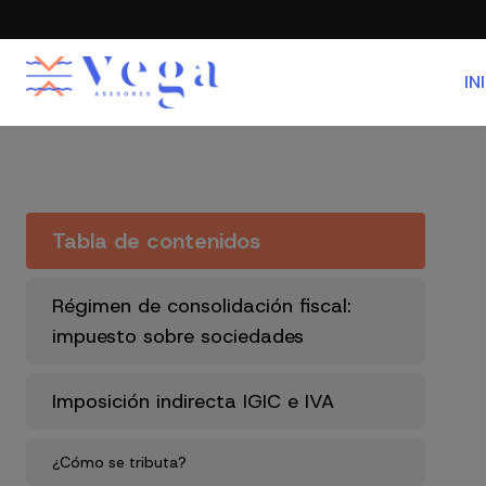
IN
Tabla de contenidos
Régimen de consolidación fiscal:
impuesto sobre sociedades
Imposición indirecta IGIC e IVA
¿Cómo se tributa?