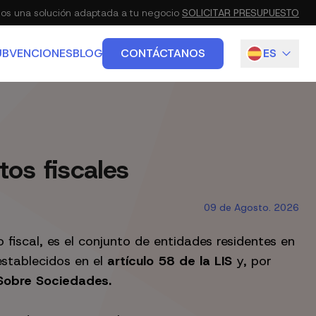
s una solución adaptada a tu negocio
SOLICITAR PRESUPUESTO
UBVENCIONES
BLOG
CONTÁCTANOS
ES
IETARIO
EN
IO, URBANISMO Y ADMINISTRATIVO
os fiscales
09 de Agosto. 2026
fiscal, es el conjunto de entidades residentes en
establecidos en el
artículo 58 de la LIS
y, por
 Sobre Sociedades.