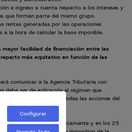
ión e ingreso a cuenta respecto a los intereses y
des que forman parte del mismo grupo.
las rentas generadas por las operaciones
a la hora de calcular la base imponible.
á mayor facilidad de financiación entre las
eparto más equitativo en función de las
eberá comunicar a la Agencia Tributaria con
que deba ser de aplicación el régimen que
se aportar las actas de todas las acciones del
Configurar
0 que se realizará telemáticamente y en los 25
a la conclusión del periodo impositivo de la