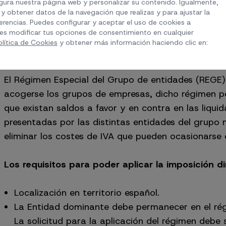
ura nuestra página web y personalizar su contenido. Igualmente,
empresa representante del grupo.
y obtener datos de la navegación que realizas y para ajustar la
erencias. Puedes configurar y aceptar el uso de cookies a
es modificar tus opciones de consentimiento en cualquier
Imposición indirecta IGIC e IVA
olítica de Cookies
y obtener más información haciendo clic en:
El Régimen Especial del Grupo de entidades (REGE)
acogerse los grupos de empresas, dicho régimen per
que existan saldos a favor y en contra en las liquid
presentadas por las distintas entidades del grupo 
eliminar los costes de IVA que pueden ocasionarse 
Los requisitos para poder aplicar la imposición di
Localización en territorio español.
La Entidad dominante debe permanecer en el ré
La solicitud para la aplicación del régimen debe 