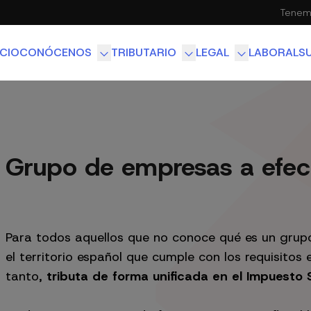
Tenemo
ICIO
CONÓCENOS
TRIBUTARIO
LEGAL
LABORAL
S
EQUIPO
ASESORÍA CONTABLE
M&A Y DERECHO SOC
FISCALIDAD INTERNACIONAL
DERECHO INMOBILIAR
Grupo de empresas a efect
Para todos aquellos que no conoce qué es un grupo 
el territorio español que cumple con los requisitos 
tanto,
tributa de forma unificada en el Impuesto