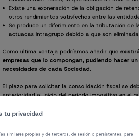
Existe una exoneración de la obligación de retenc
otros rendimientos satisfechos entre las entida
Se produce un diferimiento en la tributación de 
actuadas intragrupo debido a que son eliminadas 
Como ultima ventaja podríamos añadir que
existir
empresas que lo compongan, pudiendo hacer un r
necesidades de cada Sociedad.
El plazo para solicitar la consolidación fiscal se d
anterioridad al inicio del periodo impositivo en el 
normalmente será en el mes de diciembre, debiéndo
grupo.
 tu privacidad
El grupo estará obligado a presentar el modelo 22
as similares propias y de terceros, de sesión o persistentes, para
días naturales siguientes a los 6 meses posteriores 