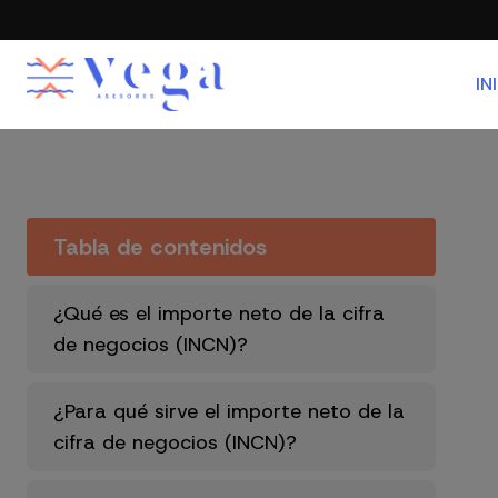
IN
Tabla de contenidos
¿Qué es el importe neto de la cifra
de negocios (INCN)?
¿Para qué sirve el importe neto de la
cifra de negocios (INCN)?