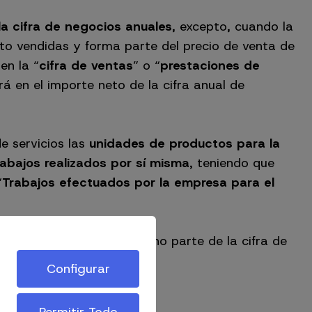
la cifra de negocios anuales
, excepto, cuando la
to vendidas y forma parte del precio de venta de
en la “
cifra de ventas
” o “
prestaciones de
á en el importe neto de la cifra anual de
e servicios las
unidades de productos para la
rabajos realizados por sí misma
, teniendo que
“
Trabajos efectuados por la empresa para el
 determinar si forman o no parte de la cifra de
Configurar