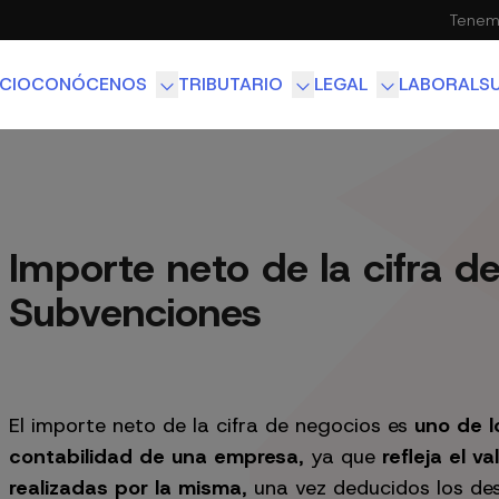
Tenemo
ICIO
CONÓCENOS
TRIBUTARIO
LEGAL
LABORAL
S
EQUIPO
ASESORÍA CONTABLE
M&A Y DERECHO SOC
FISCALIDAD INTERNACIONAL
DERECHO INMOBILIAR
Importe neto de la cifra d
Subvenciones
El importe neto de la cifra de negocios es
uno de l
contabilidad de una empresa
, ya que
refleja el v
realizadas por la misma
, una vez deducidos los de