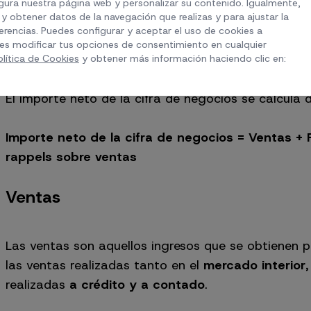
ura nuestra página web y personalizar su contenido. Igualmente,
y obtener datos de la navegación que realizas y para ajustar la
erencias. Puedes configurar y aceptar el uso de cookies a
Cálculo del importe neto de la 
es modificar tus opciones de consentimiento en cualquier
olítica de Cookies
y obtener más información haciendo clic en:
El importe neto de la cifra de negocios se calcula 
Importe neto de la cifra de negocios = Ventas + 
rappels sobre ventas
Ventas
Las ventas son aquellos ingresos que se obtienen po
las ventas realizadas tanto en el
mercado interior
realizadas
a crédito y a contado
.