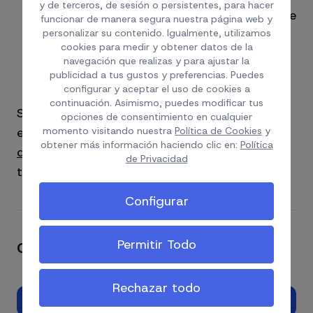
y de terceros, de sesión o persistentes, para hacer
matrimonial, al progenitor de éstos, siempre
funcionar de manera segura nuestra página web y
personalizar su contenido. Igualmente, utilizamos
que se cumplan ciertas condiciones, entre
cookies para medir y obtener datos de la
otras, que aquellos se muden con el
navegación que realizas y para ajustar la
solicitante/contribuyente a España.
publicidad a tus gustos y preferencias. Puedes
configurar y aceptar el uso de cookies a
continuación. Asimismo, puedes modificar tus
Si estás interesado en optar y tributar por
opciones de consentimiento en cualquier
momento visitando nuestra
Política de Cookies
y
este régimen especial
contacta con nuestro
obtener más información haciendo clic en:
Política
departamento fiscal
y te ayudaremos con
de Privacidad
todos los trámites necesarios.
Configurar
Permitir Todo
Comparte el artículo si te ha gustado
Rechazar todo
Facebook