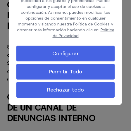
publicidad a tus gustos y preferencias. Puedes
COTIZACIONES.
configurar y aceptar el uso de cookies a
MECANISMO DE EQUIDAD
continuación. Asimismo, puedes modificar tus
opciones de consentimiento en cualquier
INTERGENERACIONAL
momento visitando nuestra
Política de Cookies
y
obtener más información haciendo clic en:
Política
de Privacidad
Se incrementa la cotización sobre la base de
Configurar
contingencias comunes en la Seguridad
Social
de un 0,6% a un 0,7% en 2024 (de los
que el 0,58 corresponderá a la empresa y el
Permitir Todo
0,12 al trabajador).
Rechazar todo
OBLIGACIÓN DE DISPONER
DE UN CANAL DE
DENUNCIAS INTERNO