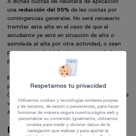
A dichas cuotas les resultará de aplicación
una
reducción del 95%
de las cuotas por
contingencias generales. No será necesario
tramitar esta alta en el caso de que el
estudiante ya esté en situación de alta o
asimilada al alta por otra actividad, o sean
pensionistas de jubilación o incapacidad
permanente.
Es posible que este coste esté soportado
Respetamos tu privacidad
previo acuerdo por los centros formativos
(universidades, etc.) por lo que recomendamos
Utilizamos cookies y tecnologías similares propias
verificar este extremo en el caso de que vaya
y de terceros, de sesión o persistentes, para hacer
a acoger a algún estudiante este 2024.
funcionar de manera segura nuestra página web y
personalizar su contenido. Igualmente, utilizamos
cookies para medir y obtener datos de la
INCREMENTO DE
navegación que realizas y para ajustar la