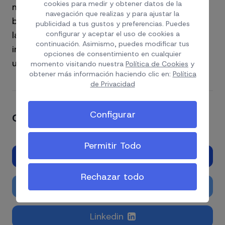
cookies para medir y obtener datos de la
modificó el modelo 720 de declaración de
navegación que realizas y para ajustar la
bienes y derechos en el extranjero, rebajando
publicidad a tus gustos y preferencias. Puedes
configurar y aceptar el uso de cookies a
la cuantía de las sanciones y eliminando la
continuación. Asimismo, puedes modificar tus
imprescriptibilidad del delito, estableciéndose
opciones de consentimiento en cualquier
un plazo de prescripción de cuatro años.
momento visitando nuestra
Política de Cookies
y
obtener más información haciendo clic en:
Política
de Privacidad
Configurar
Comparte el artículo si te ha gustado
Permitir Todo
Facebook
Rechazar todo
Twitter
Linkedin